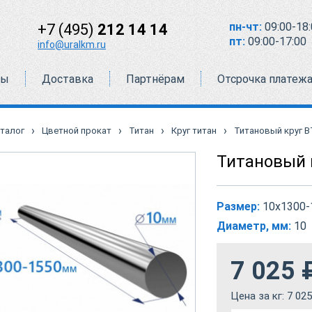
пн-чт:
09:00-18:
+7 (495)
212 14 14
пт:
09:00-17:00
info@uralkm.ru
ты
Доставка
Партнёрам
Отсрочка платеж
›
›
›
›
талог
Цветной прокат
Титан
Круг титан
Титановый круг В
Титановый к
Размер:
10х1300-
Диаметр, мм:
10
7 025
Цена за кг:
7 025