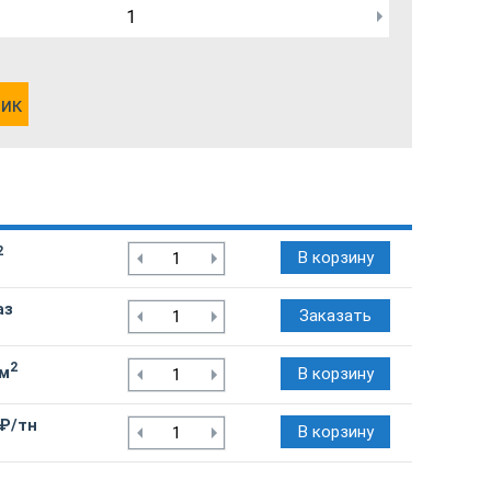
лик
2
В корзину
аз
Заказать
2
/м
В корзину
 ₽/тн
В корзину