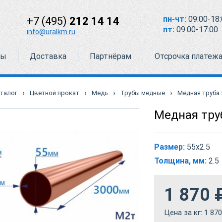
пн-чт:
09:00-18:
+7 (495)
212 14 14
пт:
09:00-17:00
info@uralkm.ru
ты
Доставка
Партнёрам
Отсрочка платеж
›
›
›
›
талог
Цветной прокат
Медь
Трубы медные
Медная труба 
Медная тру
Размер:
55х2.5
Толщина, мм:
2.5
1 870
Цена за кг:
1 870