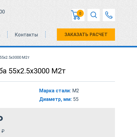
00
0
а
Контакты
ЗАКАЗАТЬ РАСЧЕТ
55х2.5х3000 М2т
ба 55х2.5х3000 М2т
Марка стали:
М2
Диаметр, мм:
55
₽
₽