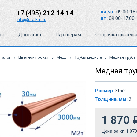
пн-чт:
09:00-18:
+7 (495)
212 14 14
пт:
09:00-17:00
info@uralkm.ru
ты
Доставка
Партнёрам
Отсрочка платеж
›
›
›
›
талог
Цветной прокат
Медь
Трубы медные
Медная труба 
Медная тру
Размер:
30х2
Толщина, мм:
2
1 870
Цена за кг:
1 870