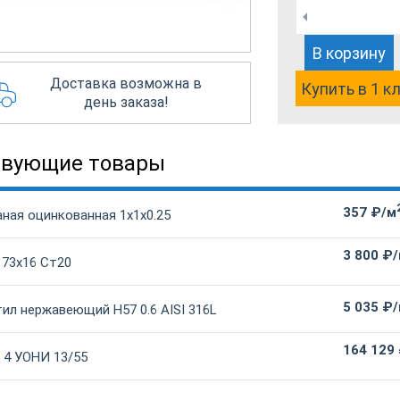
В корзину
Доставка возможна в
Купить в 1 к
день заказа!
твующие товары
357 ₽/м
ная оцинкованная 1х1х0.25
3 800 ₽
 73х16 Ст20
5 035 ₽
ил нержавеющий Н57 0.6 AISI 316L
164 129
 4 УОНИ 13/55