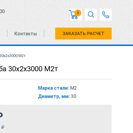
00
0
а
Контакты
ЗАКАЗАТЬ РАСЧЕТ
30х2х3000 М2т
ба 30х2х3000 М2т
Марка стали:
М2
Диаметр, мм:
30
₽
₽