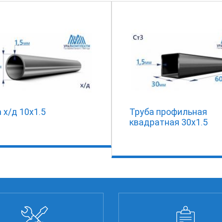
 х/д 10х1.5
Труба профильная
квадратная 30х1.5