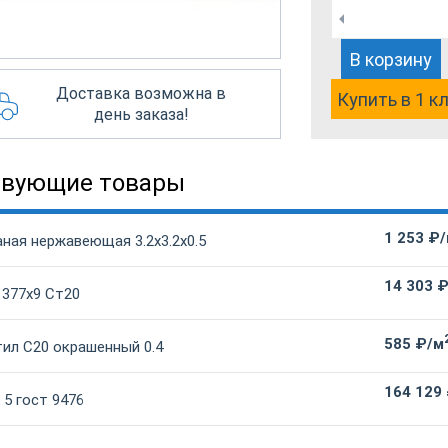
В корзину
Доставка возможна в
Купить в 1 к
день заказа!
твующие товары
1 253 ₽
ная нержавеющая 3.2х3.2х0.5
14 303 
 377х9 Ст20
585 ₽/м
ил С20 окрашенный 0.4
164 129
5 гост 9476