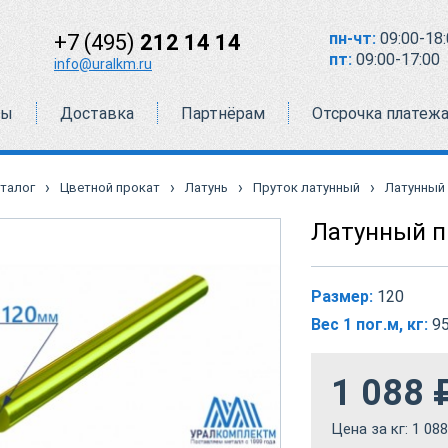
пн-чт:
09:00-18:
+7 (495)
212 14 14
пт:
09:00-17:00
info@uralkm.ru
ты
Доставка
Партнёрам
Отсрочка платеж
›
›
›
›
талог
Цветной прокат
Латунь
Пруток латунный
Латунный 
Латунный п
Размер:
120
Вес 1 пог.м, кг:
9
1 088
Цена за кг:
1 088