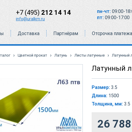
пн-чт:
09:00-18:
+7 (495)
212 14 14
пт:
09:00-17:00
info@uralkm.ru
ты
Доставка
Партнёрам
Отсрочка платеж
›
›
›
›
талог
Цветной прокат
Латунь
Листы латунные
Латунный л
Латунный л
Размер:
3.5
Длина:
1500
Толщина, мм:
3.5
26 788