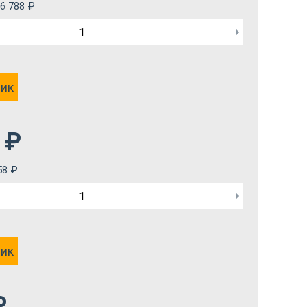
6 788
₽
лик
₽
58
₽
лик
₽