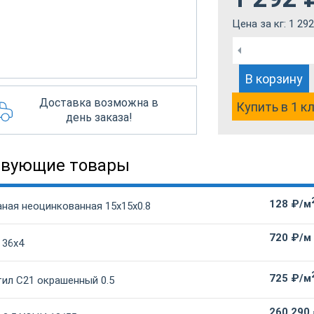
Цена за кг:
1 292
В корзину
Доставка возможна в
Купить в 1 к
день заказа!
твующие товары
128 ₽/м
аная неоцинкованная 15х15х0.8
720 ₽/м
 36х4
725 ₽/м
ил С21 окрашенный 0.5
260 290