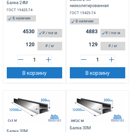
Балка 24М
низколегированная
ГОСТ 19425-74
ГОСТ 19425-74
В наличии
В наличии
4530
4883
₽
/ пог.м
₽
/ пог.м
120
129
₽
/ кг
₽
/ кг
В корзину
В корзину
Балка 30М
Балка 30М