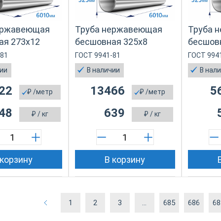
ержавеющая
Труба нержавеющая
Труба 
ая 273х12
бесшовная 325х8
бесшов
-81
ГОСТ 9941-81
ГОСТ 994
чии
В наличии
В нал
22
13466
5
₽
/метр
₽
/метр
48
639
₽
/ кг
₽
/ кг
 корзину
В корзину
1
2
3
...
685
686
68