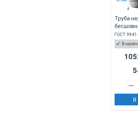
Труба н
бесшовн
ГОСТ 9941
В нали
105
5
В