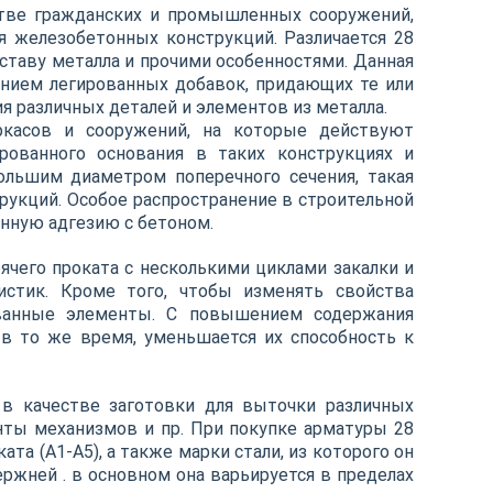
стве гражданских и промышленных сооружений,
ия железобетонных конструкций. Различается 28
оставу металла и прочими особенностями. Данная
анием легированных добавок, придающих те или
ия различных деталей и элементов из металла.
ркасов и сооружений, на которые действуют
ованного основания в таких конструкциях и
большим диаметром поперечного сечения, такая
рукций. Особое распространение в строительной
енную адгезию с бетоном.
ячего проката с несколькими циклами закалки и
истик. Кроме того, чтобы изменять свойства
ованные элементы. С повышением содержания
 в то же время, уменьшается их способность к
в качестве заготовки для выточки различных
нты механизмов и пр. При покупке арматуры 28
а (А1-А5), а также марки стали, из которого он
ржней . в основном она варьируется в пределах