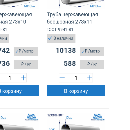
нержавеющая
Труба нержавеющая
ная 273х10
бесшовная 273х11
1-81
ГОСТ 9941-81
ичии
В наличии
742
10138
₽
/метр
₽
/метр
736
588
₽
/ кг
₽
/ кг
В корзину
В корзину