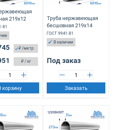
нержавеющая
Труба нержавеющая
ная 219х12
бесшовная 219х14
1-81
ГОСТ 9941-81
ичии
В наличии
745
₽
/метр
951
Под заказ
₽
/ кг
В корзину
Заказать