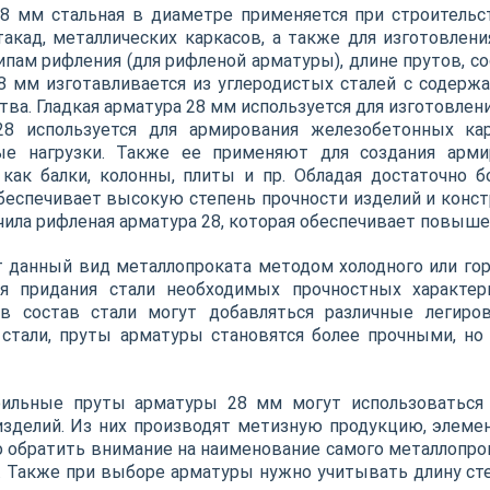
8 мм стальная в диаметре применяется при строитель
такад, металлических каркасов, а также для изготовлен
ипам рифления (для рифленой арматуры), длине прутов, с
8 мм изготавливается из углеродистых сталей с содерж
тва. Гладкая арматура 28 мм используется для изготовлен
28 используется для армирования железобетонных ка
е нагрузки. Также ее применяют для создания армир
 как балки, колонны, плиты и пр. Обладая достаточно 
беспечивает высокую степень прочности изделий и конст
чила рифленая арматура 28, которая обеспечивает повыш
 данный вид металлопроката методом холодного или гор
ля придания стали необходимых прочностных характер
 в состав стали могут добавляться различные легир
 стали, пруты арматуры становятся более прочными, но
фильные пруты арматуры 28 мм могут использоваться 
изделий. Из них производят метизную продукцию, элеме
 обратить внимание на наименование самого металлопрокат
. Также при выборе арматуры нужно учитывать длину сте