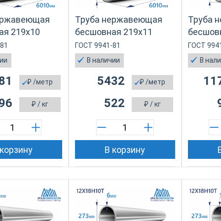
ержавеющая
Труба нержавеющая
Труба 
ая 219х10
бесшовная 219х11
бесшов
-81
ГОСТ 9941-81
ГОСТ 994
чии
В наличии
В нал
81
5432
11
₽
/метр
₽
/метр
96
522
₽
/ кг
₽
/ кг
 корзину
В корзину