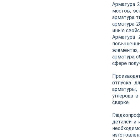
Арматура 2
мостов, эс
арматура т
арматура 2
иные свойс
Арматура 
повышенны
элементах,
арматура о
сфере полу
Производят
отпуска д
арматуры,
углерода в
сварке.
Гладкопро
деталей и 
необходимо
изготовлен