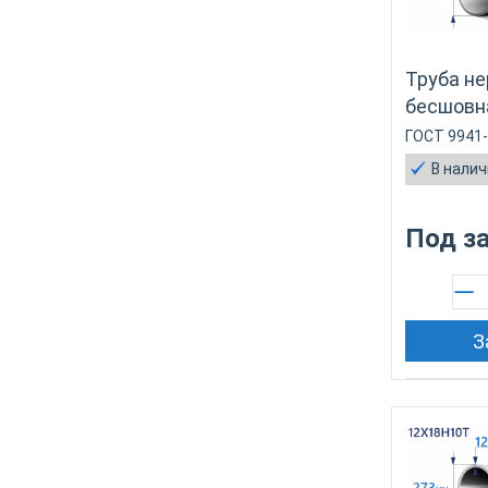
Труба н
бесшовн
ГОСТ 9941
В нали
Под з
З