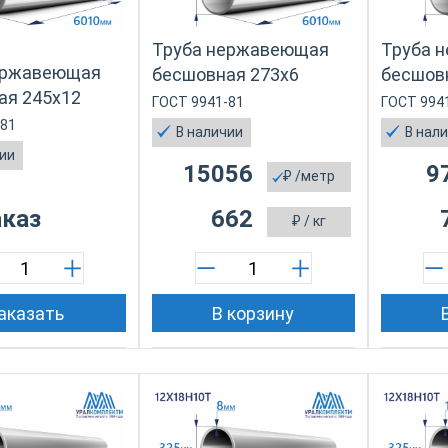
Труба нержавеющая
Труба 
ержавеющая
бесшовная 273х6
бесшов
ая 245х12
ГОСТ 9941-81
ГОСТ 994
-81
В наличии
В нал
чии
15056
9
₽
/метр
аказ
662
₽
/ кг
аказать
В корзину