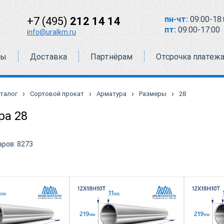
пн-чт:
09:00-18:
+7 (495)
212 14 14
пт:
09:00-17:00
info@uralkm.ru
ты
Доставка
Партнёрам
Отсрочка платеж
›
›
›
›
талог
Сортовой прокат
Арматура
Размеры
28
ра 28
аров:
8273