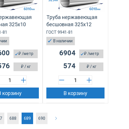
нержавеющая
Труба нержавеющая
ная 325х10
бесшовная 325х12
1-81
ГОСТ 9941-81
ичии
В наличии
600
6904
₽
/метр
₽
/метр
576
574
₽
/ кг
₽
/ кг
В корзину
В корзину
7
688
689
690