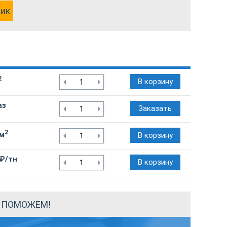
лик
2
В корзину
аз
Заказать
2
/м
В корзину
 ₽/тн
В корзину
Ы ПОМОЖЕМ!