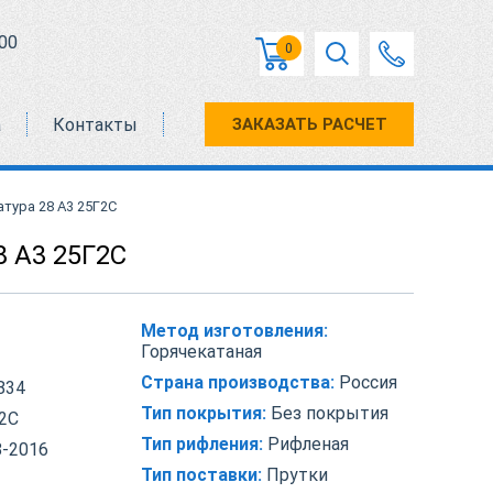
00
0
а
Контакты
ЗАКАЗАТЬ РАСЧЕТ
тура 28 А3 25Г2С
8 А3 25Г2С
Метод изготовления:
Горячекатаная
Страна производства:
Россия
834
Тип покрытия:
Без покрытия
2С
Тип рифления:
Рифленая
-2016
Тип поставки:
Прутки