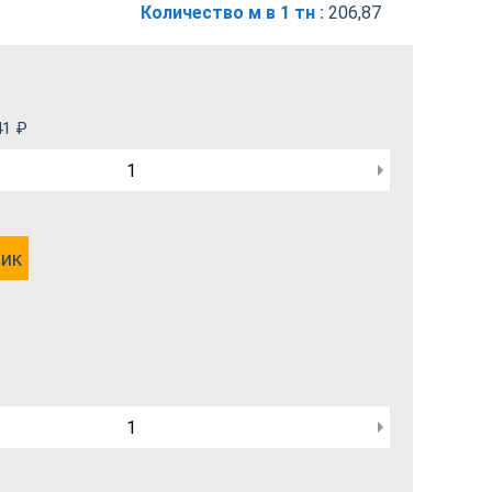
Количество м в 1 тн :
206,87
41
₽
лик