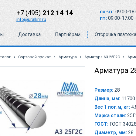
пн-чт:
09:00-18:
+7 (495)
212 14 14
пт:
09:00-17:00
info@uralkm.ru
ты
Доставка
Партнёрам
Отсрочка платеж
›
›
›
›
талог
Сортовой прокат
Арматура
Арматура А3 25Г2С
Арма
Арматура 2
Размер:
28
Длина, мм:
11700
Вес 1 пог.м, кг:
4.
Марка стали:
25Г
ГОСТ:
ГОСТ 34028
Диаметр, мм:
28