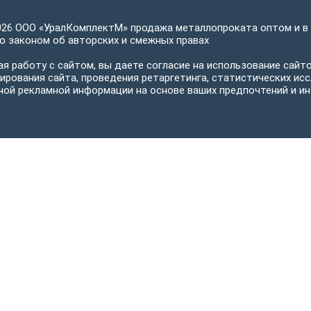
026 ООО «УралКомплектМ» продажа металлопроката оптом и в
 законом об авторских и смежных правах
я работу с сайтом, вы даете согласие на использование сайто
ирования сайта, проведения ретаргетинга, статистических исс
ной рекламной информации на основе ваших предпочтений и ин