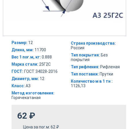
Размер:
12
Страна производства:
Россия
Длина, мм:
11700
Тип покрытия:
Без
Вес 1 пог.м, кг:
0.888
покрытия
Марка стали:
25Г2С
Тип рифления:
Рифленая
ГОСТ:
ГОСТ 34028-2016
Тип поставки:
Прутки
Диаметр, мм:
12
Количество м в 1 тн :
Класс:
А3
1126,13
Метод изготовления:
Горячекатаная
62
₽
Цена за пог.м:
62
₽