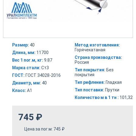
Размер:
40
Метод изготовления:
Горячекатаная
Длина, мм:
11700
Страна производства:
Вес 1 пог.м, кг:
9.87
Россия
Марка стали:
Ст3
Тип покрытия:
Без
покрытия
ГОСТ:
ГОСТ 34028-2016
Тип рифления:
Гладкая
Диаметр, мм:
40
Тип поставки:
Прутки
Класс:
А1
Количество м в 1 тн :
101,32
745
₽
Цена за пог.м:
745
₽