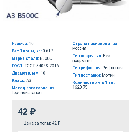
Размер:
10
Страна производства:
Россия
Вес 1 пог.м, кг:
0.617
Тип покрытия:
Без
Марка стали:
В500С
покрытия
ГОСТ:
ГОСТ 34028-2016
Тип рифления:
Рифленая
Диаметр, мм:
10
Тип поставки:
Мотки
Класс:
А3
Количество м в 1 тн :
1620,75
Метод изготовления:
Горячекатаная
42
₽
Цена за пог.м:
42
₽