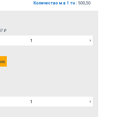
Количество м в 1 тн :
500,50
47
₽
лик