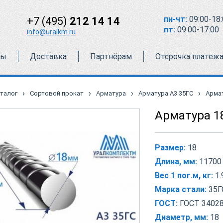
пн-чт:
09:00-18:
+7 (495)
212 14 14
пт:
09:00-17:00
info@uralkm.ru
ты
Доставка
Партнёрам
Отсрочка платеж
›
›
›
›
талог
Сортовой прокат
Арматура
Арматура А3 35ГС
Армат
Арматура 1
Размер:
18
Длина, мм:
11700
Вес 1 пог.м, кг:
1.
Марка стали:
35Г
ГОСТ:
ГОСТ 34028
Диаметр, мм:
18