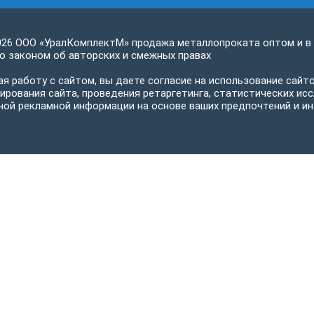
026 ООО «УралКомплектМ» продажа металлопроката оптом и в
 законом об авторских и смежных правах
я работу с сайтом, вы даете согласие на использование сайто
ирования сайта, проведения ретаргетинга, статистических исс
ной рекламной информации на основе ваших предпочтений и ин