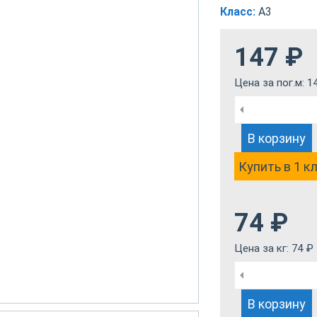
Класс:
А3
147
₽
Цена за пог.м:
1
В корзину
Купить в 1 к
74
₽
Цена за кг:
74
₽
В корзину