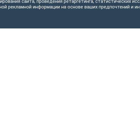
ирования сайта, проведения ретаргетинга, статистических исс
ной рекламной информации на основе ваших предпочтений и ин