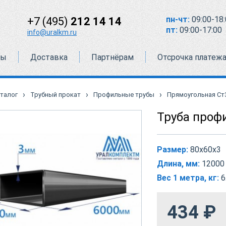
пн-чт:
09:00-18:
+7 (495)
212 14 14
пт:
09:00-17:00
info@uralkm.ru
ты
Доставка
Партнёрам
Отсрочка платеж
›
›
›
талог
Трубный прокат
Профильные трубы
Прямоугольная Ст
Труба проф
Размер:
80х60х3
Длина, мм:
12000
Вес 1 метра, кг:
6
434
₽