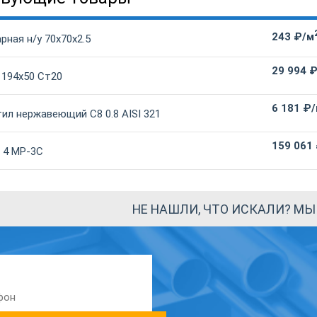
243 ₽/м
рная н/у 70х70х2.5
29 994 
 194х50 Ст20
6 181 ₽/
ил нержавеющий С8 0.8 AISI 321
159 061
 4 МР-3С
НЕ НАШЛИ, ЧТО ИСКАЛИ? М