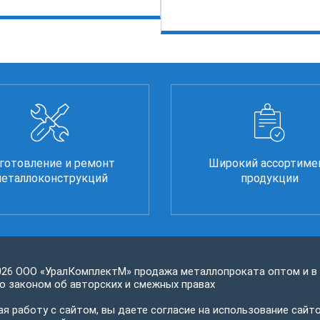
готовление и ремонт
Широкий ассортиме
еталлоконструкций
продукции
026 ООО «УралКомплектМ» продажа металлопроката оптом и в
 законом об авторских и смежных правах
я работу с сайтом, вы даете согласие на использование сайто