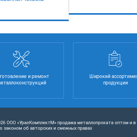
готовление и ремонт
Широкий ассортиме
еталлоконструкций
продукции
026 ООО «УралКомплектМ» продажа металлопроката оптом и в
 законом об авторских и смежных правах