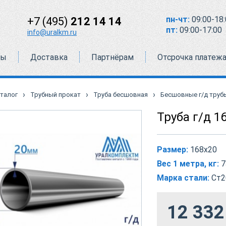
пн-чт:
09:00-18:
+7 (495)
212 14 14
пт:
09:00-17:00
info@uralkm.ru
ты
Доставка
Партнёрам
Отсрочка платеж
›
›
›
талог
Трубный прокат
Труба бесшовная
Бесшовные г/д труб
Труба г/д 1
Размер:
168х20
Вес 1 метра, кг:
7
Марка стали:
Ст2
12 332