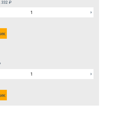
 332
₽
лик
₽
лик