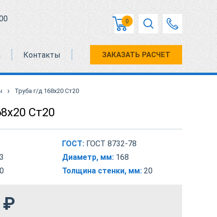
00
0
а
Контакты
ЗАКАЗАТЬ РАСЧЕТ
›
ы
Труба г/д 168х20 Ст20
68х20 Ст20
ГОСТ:
ГОСТ 8732-78
3
Диаметр, мм:
168
0
Толщина стенки, мм:
20
₽