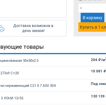
В корзину
Доставка возможна в
Купить в 1 к
день заказа!
твующие товары
204 ₽/м
оцинкованная 50х50х2.5
10 081 
 273х9 Ст20
Под зак
ил нержавеющий С21 0.7 AISI 304
130 139
 3 УОНИ 13/55