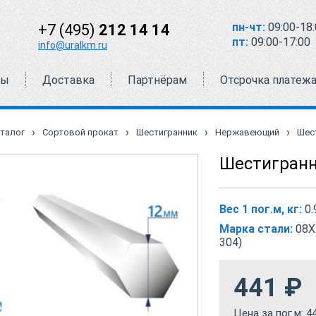
пн-чт:
09:00-18:
+7 (495)
212 14 14
пт:
09:00-17:00
info@uralkm.ru
ты
Доставка
Партнёрам
Отсрочка платеж
›
›
›
›
талог
Сортовой прокат
Шестигранник
Нержавеющий
Шес
Шестигранн
Вес 1 пог.м, кг:
0.
Марка стали:
08Х
304)
441
₽
Цена за пог.м:
4