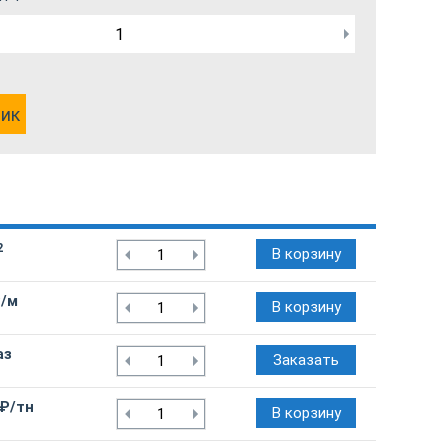
лик
2
В корзину
₽/м
В корзину
аз
Заказать
 ₽/тн
В корзину