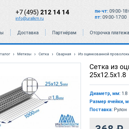
пн-чт:
09:00-18:
+7 (495)
212 14 14
пт:
09:00-17:00
info@uralkm.ru
ты
Доставка
Партнёрам
Отсрочка платеж
›
›
›
›
талог
Метизы
Сетка
Сварная
Из оцинкованной проволок
Сетка из о
25х12.5х1.8
Диаметр, мм:
1.8
Размер ячейки, м
Поставка:
Рулон