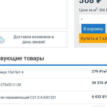
368
₽
2
Цена за м
:
368
В корзину
Доставка возможна в
Купить в 1 к
день заказа!
твующие товары
279 ₽/м
ица 15х15х1.4
39 376 
 273х32 Ст20
4 433 ₽
ил нержавеющий С21 0.4 AISI 321