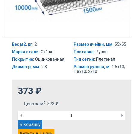
Вес м2, кг:
2
Размер ячейки, мм:
55х55
Марка стали:
Ст1 кп
Поставка:
Рулон
Покрытие:
Оцинкованная
Тип сетки:
Плетеная
Диаметр, мм:
2.8
Размер рулона, м:
1.5х10;
1.8х10; 2х10
373
₽
2
Цена за м
:
373
₽
В корзину
Купить в 1 клик