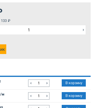
₽
 133
₽
лик
2
В корзину
₽/м
В корзину
аз