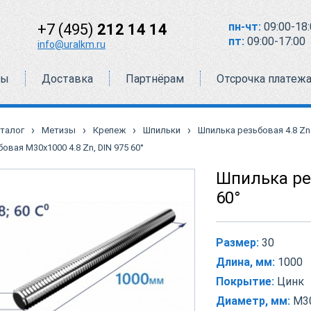
пн-чт:
09:00-18:
+7 (495)
212 14 14
пт:
09:00-17:00
info@uralkm.ru
ты
Доставка
Партнёрам
Отсрочка платеж
›
›
›
›
талог
Метизы
Крепеж
Шпильки
Шпилька резьбовая 4.8 Zn 
овая М30х1000 4.8 Zn, DIN 975 60°
Шпилька рез
60°
Размер:
30
Длина, мм:
1000
Покрытие:
Цинк
Диаметр, мм:
М3