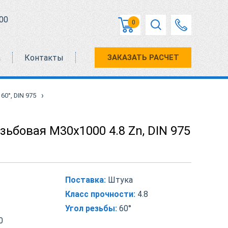
00
0
а
Контакты
ЗАКАЗАТЬ РАСЧЕТ
›
60°, DIN 975
ьбовая М30х1000 4.8 Zn, DIN 975
Поставка:
Штука
Класс прочности:
4.8
Угол резьбы:
60°
0