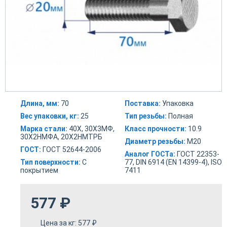
Длина, мм:
70
Поставка:
Упаковка
Вес упаковки, кг:
25
Тип резьбы:
Полная
Марка стали:
40Х, 30Х3МФ,
Класс прочности:
10.9
30Х2НМФА, 20Х2НМТРБ
Диаметр резьбы:
М20
ГОСТ:
ГОСТ 52644-2006
Аналог ГОСТа:
ГОСТ 22353-
Тип поверхности:
С
77, DIN 6914 (EN 14399-4), ISO
покрытием
7411
577
₽
Цена за кг:
577
₽