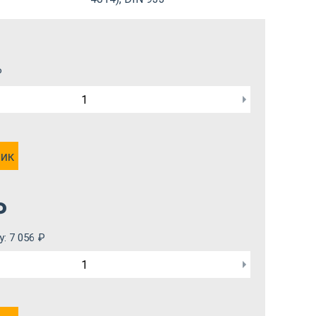
₽
лик
₽
у:
7 056
₽