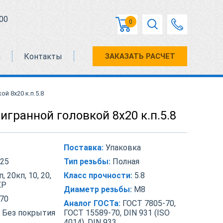
00
0
а
Контакты
ЗАКАЗАТЬ РАСЧЕТ
й 8х20 к.п.5.8
игранной головкой 8х20 к.п.5.8
Поставка:
Упаковка
25
Тип резьбы:
Полная
, 20кп, 10, 20,
Класс прочности:
5.8
ХР
Диаметр резьбы:
М8
70
Аналог ГОСТа:
ГОСТ 7805-70,
Без покрытия
ГОСТ 15589-70, DIN 931 (ISO
4014), DIN 933