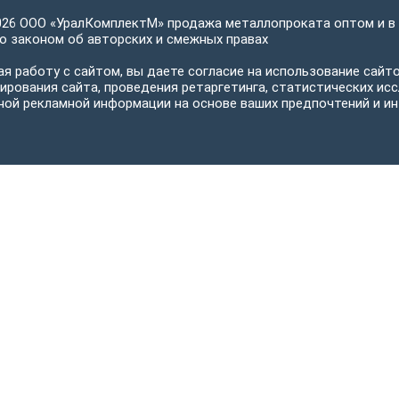
026 ООО «УралКомплектМ» продажа металлопроката оптом и в
 законом об авторских и смежных правах
я работу с сайтом, вы даете согласие на использование сайто
ирования сайта, проведения ретаргетинга, статистических исс
ной рекламной информации на основе ваших предпочтений и ин