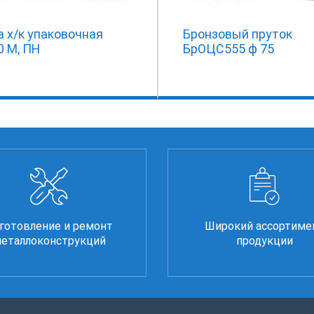
 х/к упаковочная
Бронзовый пруток
0 М, ПН
БрОЦС555 ф 75
готовление и ремонт
Широкий ассортиме
еталлоконструкций
продукции