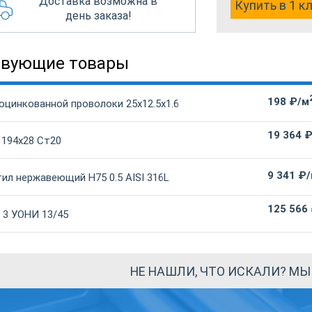
Доставка возможна в
Купить в 1 к
день заказа!
твующие товары
198 ₽/м
оцинкованной проволоки 25х12.5х1.6
19 364 
 194х28 Ст20
9 341 ₽
ил нержавеющий Н75 0.5 AISI 316L
125 566
 3 УОНИ 13/45
НЕ НАШЛИ, ЧТО ИСКАЛИ? М