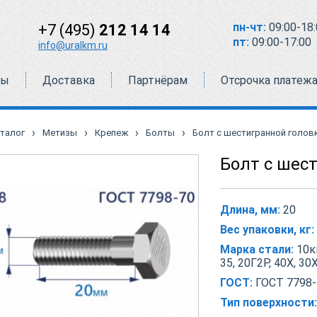
пн-чт:
09:00-18:
+7 (495)
212 14 14
пт:
09:00-17:00
info@uralkm.ru
ты
Доставка
Партнёрам
Отсрочка платеж
›
›
›
›
талог
Метизы
Крепеж
Болты
Болт с шестигранной головко
Болт с шест
Длина, мм:
20
Вес упаковки, кг:
Марка стали:
10кп
35, 20Г2Р, 40Х, 30
ГОСТ:
ГОСТ 7798-
Тип поверхности: