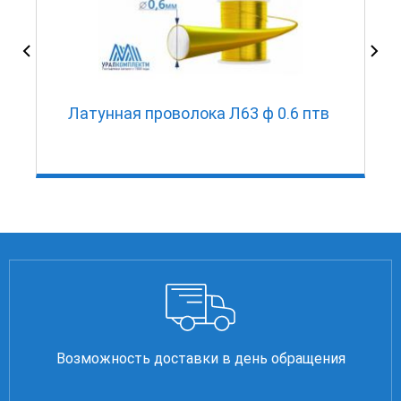
Латунная проволока Л63 ф 0.6 птв
Возможность доставки в день обращения