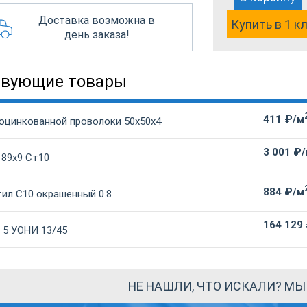
Доставка возможна в
Купить в 1 к
день заказа!
твующие товары
411 ₽/м
 оцинкованной проволоки 50х50х4
3 001 ₽
 89х9 Ст10
884 ₽/м
ил С10 окрашенный 0.8
164 129
 5 УОНИ 13/45
НЕ НАШЛИ, ЧТО ИСКАЛИ? М