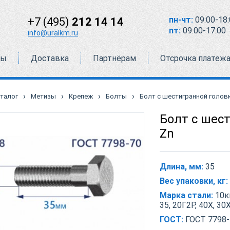
пн-чт:
09:00-18:
+7 (495)
212 14 14
пт:
09:00-17:00
info@uralkm.ru
ты
Доставка
Партнёрам
Отсрочка платеж
›
›
›
›
талог
Метизы
Крепеж
Болты
Болт с шестигранной головко
Болт с шест
Zn
Длина, мм:
35
Вес упаковки, кг:
Марка стали:
10кп
35, 20Г2Р, 40Х, 30
ГОСТ:
ГОСТ 7798-