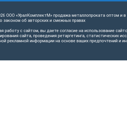
026 ООО «УралКомплектМ» продажа металлопроката оптом и в
 законом об авторских и смежных правах
я работу с сайтом, вы даете согласие на использование сайто
ирования сайта, проведения ретаргетинга, статистических исс
ной рекламной информации на основе ваших предпочтений и ин