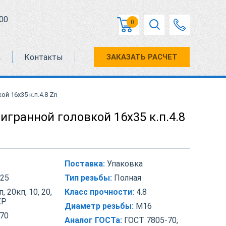
00
0
а
Контакты
ЗАКАЗАТЬ РАСЧЕТ
й 16х35 к.п.4.8 Zn
игранной головкой 16х35 к.п.4.8
Поставка:
Упаковка
25
Тип резьбы:
Полная
, 20кп, 10, 20,
Класс прочности:
4.8
ХР
Диаметр резьбы:
М16
70
Аналог ГОСТа:
ГОСТ 7805-70,