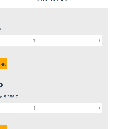
₽
лик
₽
у:
5 356
₽