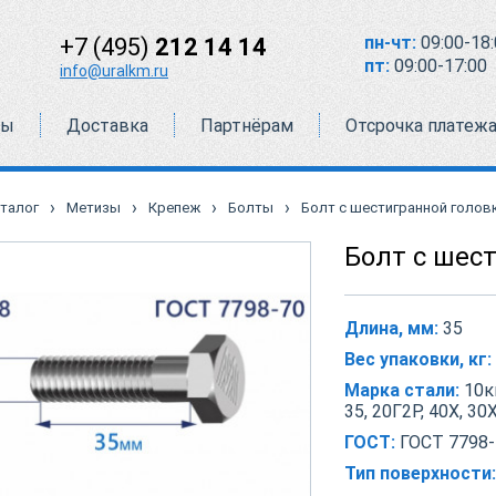
пн-чт:
09:00-18:
+7 (495)
212 14 14
пт:
09:00-17:00
info@uralkm.ru
ты
Доставка
Партнёрам
Отсрочка платеж
›
›
›
›
талог
Метизы
Крепеж
Болты
Болт с шестигранной головко
Болт с шест
Длина, мм:
35
Вес упаковки, кг:
Марка стали:
10кп
35, 20Г2Р, 40Х, 30
ГОСТ:
ГОСТ 7798-
Тип поверхности: