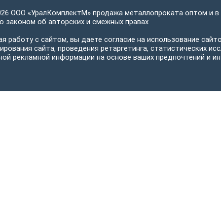
026 ООО «УралКомплектМ» продажа металлопроката оптом и в
 законом об авторских и смежных правах
я работу с сайтом, вы даете согласие на использование сайто
ирования сайта, проведения ретаргетинга, статистических исс
ной рекламной информации на основе ваших предпочтений и ин