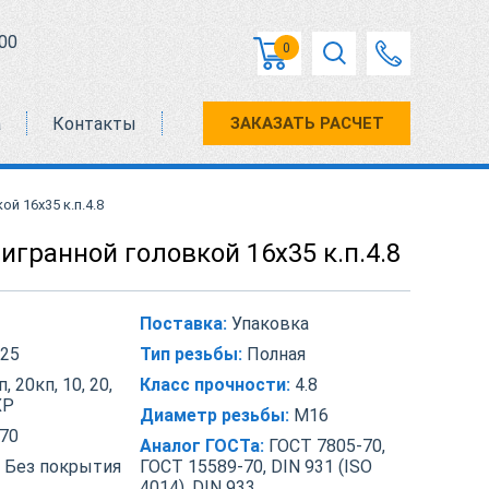
00
0
а
Контакты
ЗАКАЗАТЬ РАСЧЕТ
й 16х35 к.п.4.8
игранной головкой 16х35 к.п.4.8
Поставка:
Упаковка
25
Тип резьбы:
Полная
, 20кп, 10, 20,
Класс прочности:
4.8
ХР
Диаметр резьбы:
М16
70
Аналог ГОСТа:
ГОСТ 7805-70,
Без покрытия
ГОСТ 15589-70, DIN 931 (ISO
4014), DIN 933