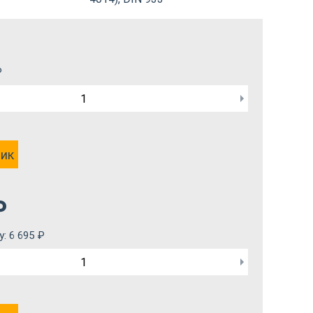
₽
лик
₽
у:
6 695
₽