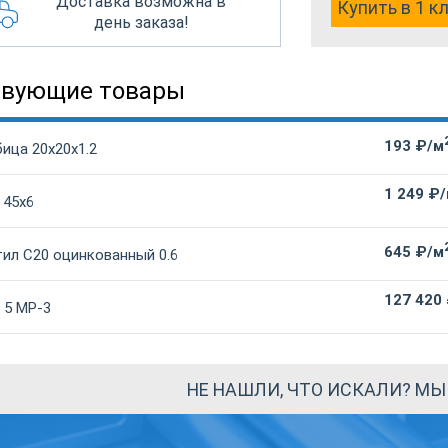
Доставка возможна в
Купить в 1 к
день заказа!
твующие товары
193 ₽/м
ица 20х20х1.2
1 249 ₽
 45х6
645 ₽/м
ил С20 оцинкованный 0.6
127 420
 5 МР-3
НЕ НАШЛИ, ЧТО ИСКАЛИ? М