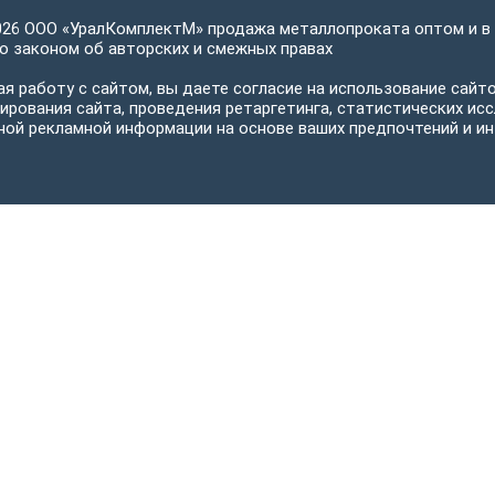
026 ООО «УралКомплектМ» продажа металлопроката оптом и в
 законом об авторских и смежных правах
я работу с сайтом, вы даете согласие на использование сайто
ирования сайта, проведения ретаргетинга, статистических исс
ной рекламной информации на основе ваших предпочтений и ин