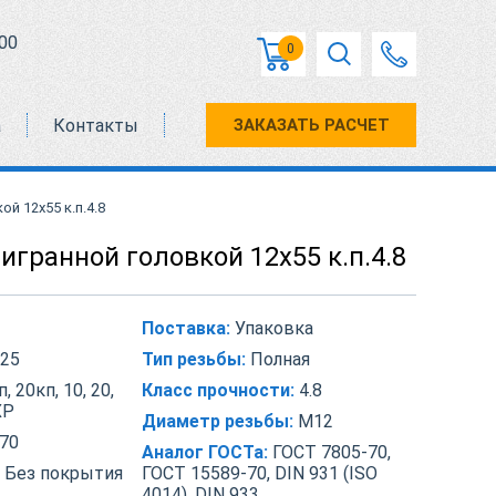
00
0
а
Контакты
ЗАКАЗАТЬ РАСЧЕТ
й 12х55 к.п.4.8
игранной головкой 12х55 к.п.4.8
Поставка:
Упаковка
25
Тип резьбы:
Полная
, 20кп, 10, 20,
Класс прочности:
4.8
ХР
Диаметр резьбы:
М12
70
Аналог ГОСТа:
ГОСТ 7805-70,
Без покрытия
ГОСТ 15589-70, DIN 931 (ISO
4014), DIN 933