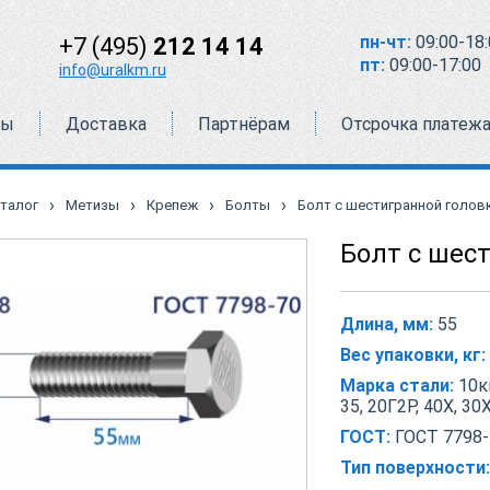
пн-чт:
09:00-18:
+7 (495)
212 14 14
пт:
09:00-17:00
info@uralkm.ru
ты
Доставка
Партнёрам
Отсрочка платеж
›
›
›
›
талог
Метизы
Крепеж
Болты
Болт с шестигранной головко
Болт с шест
Длина, мм:
55
Вес упаковки, кг:
Марка стали:
10кп
35, 20Г2Р, 40Х, 30
ГОСТ:
ГОСТ 7798-
Тип поверхности: