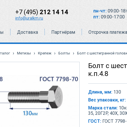
пн-чт:
09:00-18:
+7 (495)
212 14 14
пт:
09:00-17:00
info@uralkm.ru
ты
Доставка
Партнёрам
Отсрочка платеж
›
›
›
›
талог
Метизы
Крепеж
Болты
Болт с шестигранной головко
Болт с шес
к.п.4.8
Длина, мм:
130
Вес упаковки, кг:
Марка стали:
10кп
35, 20Г2Р, 40Х, 30
ГОСТ:
ГОСТ 7798-