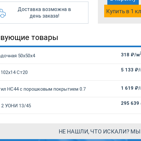
Доставка возможна в
Купить в 1 к
день заказа!
твующие товары
318 ₽/м
адочная 50х50х4
5 133 ₽
 102х14 Ст20
1 619 ₽
ил НС44 с порошковым покрытием 0.7
295 639
 2 УОНИ 13/45
НЕ НАШЛИ, ЧТО ИСКАЛИ? М