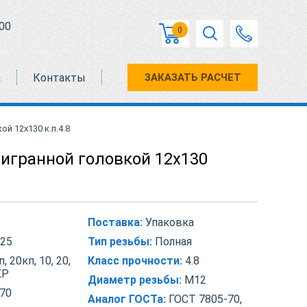
00
0
а
Контакты
ЗАКАЗАТЬ РАСЧЕТ
й 12х130 к.п.4.8
тигранной головкой 12х130
Поставка:
Упаковка
25
Тип резьбы:
Полная
, 20кп, 10, 20,
Класс прочности:
4.8
ХР
Диаметр резьбы:
М12
70
Аналог ГОСТа:
ГОСТ 7805-70,