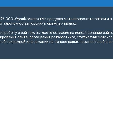
026 ООО «УралКомплектМ» продажа металлопроката оптом и в
 законом об авторских и смежных правах
я работу с сайтом, вы даете согласие на использование сайто
ирования сайта, проведения ретаргетинга, статистических исс
ной рекламной информации на основе ваших предпочтений и ин