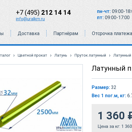
пн-чт:
09:00-18:
+7 (495)
212 14 14
пт:
09:00-17:00
info@uralkm.ru
ты
Доставка
Партнёрам
Отсрочка платеж
›
›
›
›
талог
Цветной прокат
Латунь
Пруток латунный
Латунный 
Латунный п
Размер:
32
Вес 1 пог.м, кг:
6.
1 360
Цена за кг:
1 360