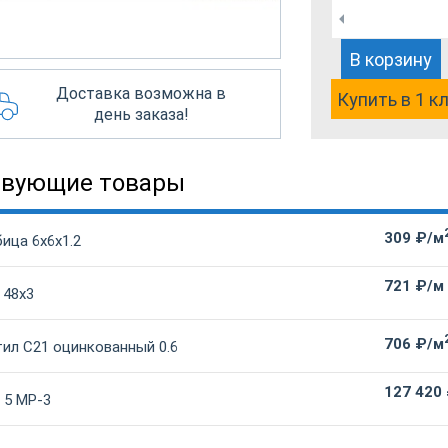
В корзину
Доставка возможна в
Купить в 1 к
день заказа!
твующие товары
309 ₽/м
ица 6х6х1.2
721 ₽/м
 48х3
706 ₽/м
ил С21 оцинкованный 0.6
127 420
 5 МР-3