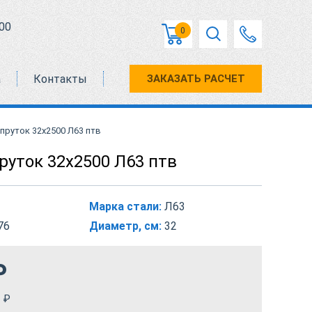
00
0
а
Контакты
ЗАКАЗАТЬ РАСЧЕТ
пруток 32х2500 Л63 птв
руток 32х2500 Л63 птв
Марка стали:
Л63
76
Диаметр, см:
32
₽
₽