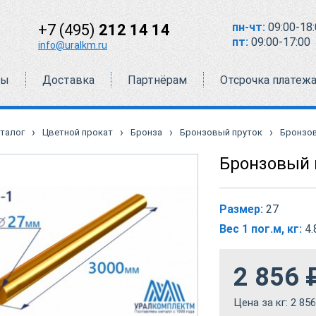
пн-чт:
09:00-18:
+7 (495)
212 14 14
пт:
09:00-17:00
info@uralkm.ru
ты
Доставка
Партнёрам
Отсрочка платеж
›
›
›
›
талог
Цветной прокат
Бронза
Бронзовый пруток
Бронзов
Бронзовый 
Размер:
27
Вес 1 пог.м, кг:
4.
2 856
Цена за кг:
2 856