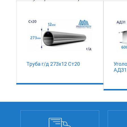
Труба г/д 273х12 Ст20
Угол
АД31