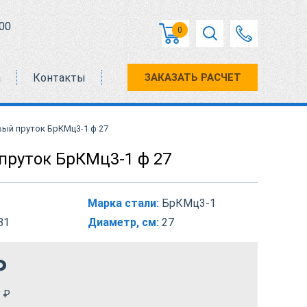
00
0
а
Контакты
ЗАКАЗАТЬ РАСЧЕТ
ый пруток БрКМц3-1 ф 27
пруток БрКМц3-1 ф 27
Марка стали:
БрКМц3-1
81
Диаметр, см:
27
₽
₽