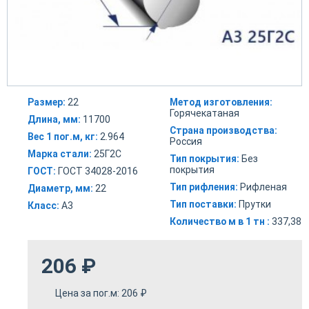
Размер:
22
Метод изготовления:
Горячекатаная
Длина, мм:
11700
Страна производства:
Вес 1 пог.м, кг:
2.964
Россия
Марка стали:
25Г2С
Тип покрытия:
Без
покрытия
ГОСТ:
ГОСТ 34028-2016
Тип рифления:
Рифленая
Диаметр, мм:
22
Тип поставки:
Прутки
Класс:
А3
Количество м в 1 тн :
337,38
206
₽
Цена за пог.м:
206
₽